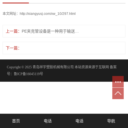
本文网址：
http://xiangyusj.com/xw_10/297.html
上一篇：
PE夹克管设备是一种用于输送石油和天然气的管道系统，它由聚乙烯材料制成，具有耐腐蚀、耐磨损、重量轻等特点。PE夹克管设备广泛应用于油气田的开发和建设中，为油气资源的开采提供了重要的技术支持。
下一篇：
Copyright © 2025 青岛祥宇塑胶机械有限公司 本站资源来源于互联网 备案
号：
鲁ICP备16045119号
首页
电话
电话
导航